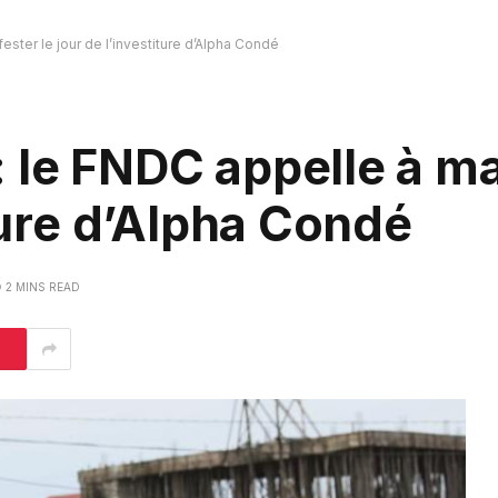
ster le jour de l’investiture d’Alpha Condé
 le FNDC appelle à ma
iture d’Alpha Condé
2 MINS READ