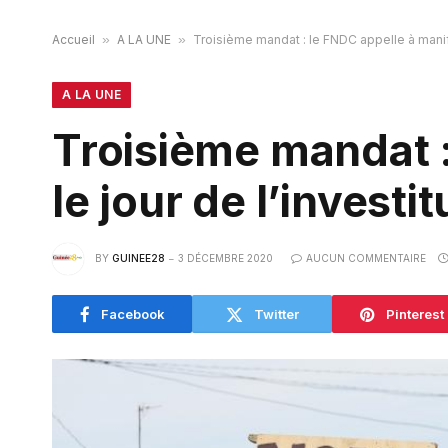
Accueil
»
A LA UNE
»
Troisième mandat : le FNDC appelle à manife
A LA UNE
Troisième mandat :
le jour de l’invest
BY
GUINEE28
3 DÉCEMBRE 2020
AUCUN COMMENTAIRE
Facebook
Twitter
Pinterest