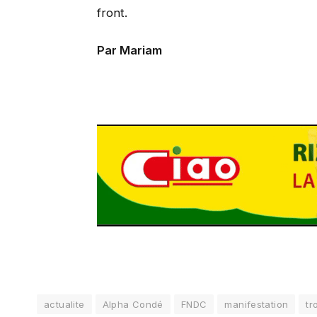
front.
Par Mariam
actualite
Alpha Condé
FNDC
manifestation
tr