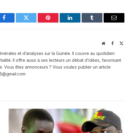
Facebook
Twitter
Pinterest
LinkedIn
Tumblr
Email
Website
Facebook
X
(Twit
énérales et d’analyses sur la Guinée. Il couvre au quotidien
ialité. Il offre aussi à ses lecteurs un débat d’idées, favorisant
e. Vous êtes annonceurs ? Vous voulez publier un article
e28@gmail.com