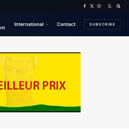
Facebook
X
Instagram
(Twitter)
International
Contact
SUBSCRIBE
nt