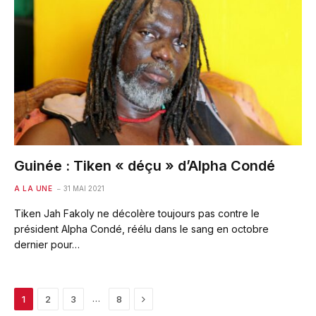
Guinée : Tiken « déçu » d’Alpha Condé
A LA UNE
31 MAI 2021
Tiken Jah Fakoly ne décolère toujours pas contre le
président Alpha Condé, réélu dans le sang en octobre
dernier pour…
Next
…
1
2
3
8