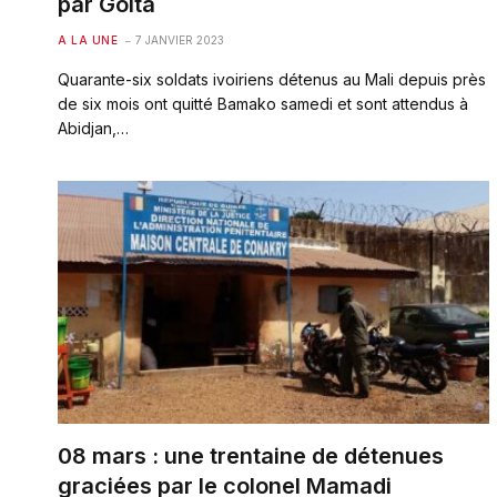
par Goita
A LA UNE
7 JANVIER 2023
Quarante-six soldats ivoiriens détenus au Mali depuis près
de six mois ont quitté Bamako samedi et sont attendus à
Abidjan,…
08 mars : une trentaine de détenues
graciées par le colonel Mamadi