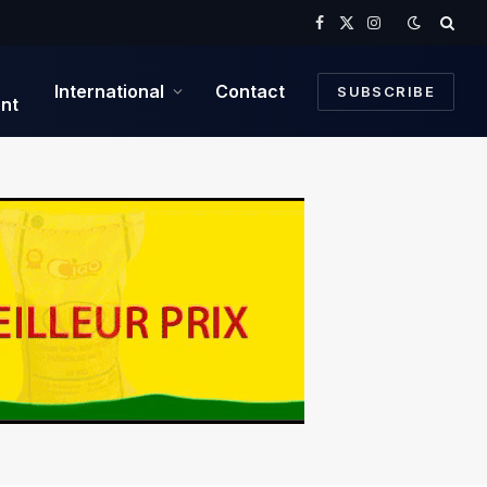
Facebook
X
Instagram
(Twitter)
International
Contact
SUBSCRIBE
nt