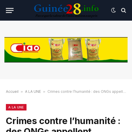
Accueil
»
A LA UNE
»
Crimes contre l’humanité : des ONGs appellent Doumbouya à reconsidérer sa grâce à Dadis Camara
A LA UNE
Crimes contre l’humanité :
des ONGs appellent