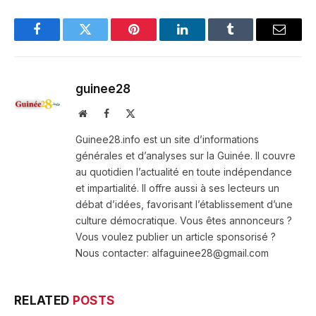
Facebook
Twitter
Pinterest
LinkedIn
Tumblr
Email
guinee28
Website
Facebook
X
(Twitter)
Guinee28.info est un site d’informations
générales et d’analyses sur la Guinée. Il couvre
au quotidien l’actualité en toute indépendance
et impartialité. Il offre aussi à ses lecteurs un
débat d’idées, favorisant l’établissement d’une
culture démocratique. Vous êtes annonceurs ?
Vous voulez publier un article sponsorisé ?
Nous contacter: alfaguinee28@gmail.com
RELATED
POSTS