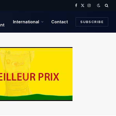
Facebook
X
Instagram
(Twitter)
International
Contact
SUBSCRIBE
nt