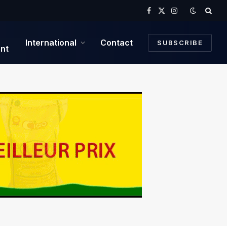
Facebook
X
Instagram
(Twitter)
International
Contact
SUBSCRIBE
nt