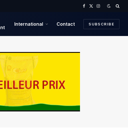
Facebook
X
Instagram
(Twitter)
International
Contact
SUBSCRIBE
nt