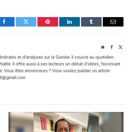
Facebook
Twitter
Pinterest
LinkedIn
Tumblr
Email
Website
Facebook
X
(Twit
énérales et d’analyses sur la Guinée. Il couvre au quotidien
ialité. Il offre aussi à ses lecteurs un débat d’idées, favorisant
e. Vous êtes annonceurs ? Vous voulez publier un article
e28@gmail.com