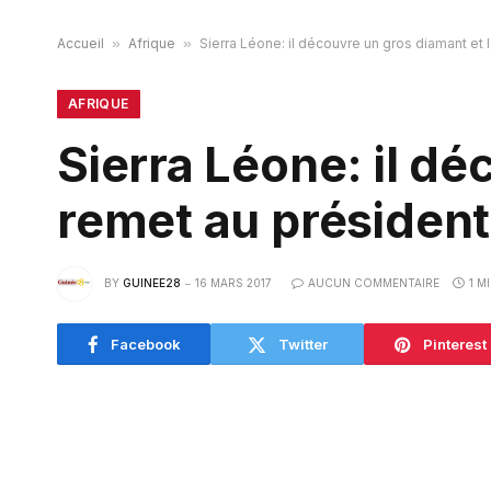
Accueil
»
Afrique
»
Sierra Léone: il découvre un gros diamant et 
AFRIQUE
Sierra Léone: il dé
remet au président
BY
GUINEE28
16 MARS 2017
AUCUN COMMENTAIRE
1 M
Facebook
Twitter
Pinterest