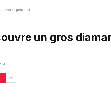
le remet au président
couvre un gros diaman
IN READ