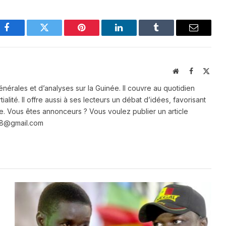
Facebook
Twitter
Pinterest
LinkedIn
Tumblr
Email
Website
Facebook
X
(Twit
énérales et d’analyses sur la Guinée. Il couvre au quotidien
ialité. Il offre aussi à ses lecteurs un débat d’idées, favorisant
e. Vous êtes annonceurs ? Vous voulez publier un article
e28@gmail.com