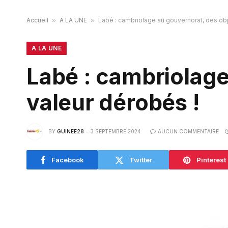
Accueil
»
A LA UNE
»
Labé : cambriolage au gouvernorat, des obj
A LA UNE
Labé : cambriolage
valeur dérobés !
BY
GUINEE28
3 SEPTEMBRE 2024
AUCUN COMMENTAIRE
Facebook
Twitter
Pinterest