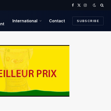
Facebook
X
Instagram
(Twitter)
International
Contact
SUBSCRIBE
nt