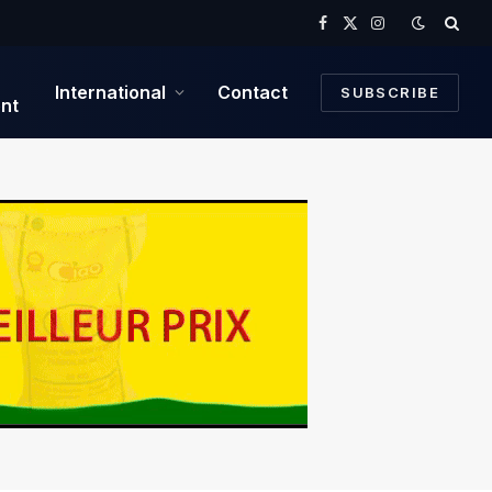
Facebook
X
Instagram
(Twitter)
International
Contact
SUBSCRIBE
nt