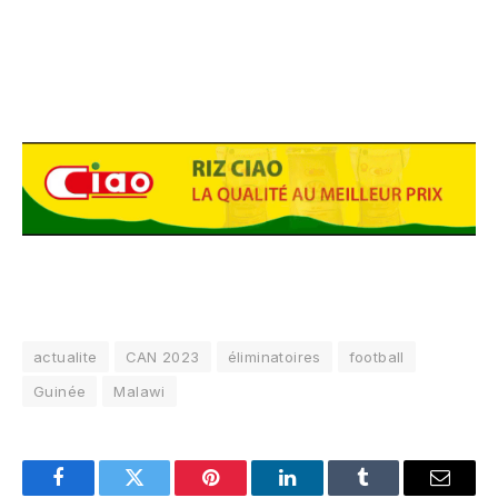
actualite
CAN 2023
éliminatoires
football
Guinée
Malawi
Facebook
Twitter
Pinterest
LinkedIn
Tumblr
Email