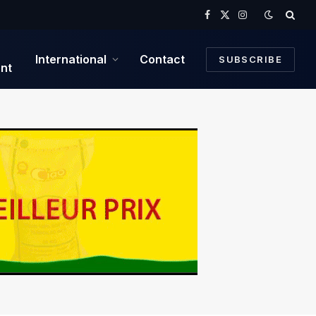
Facebook
X
Instagram
(Twitter)
International
Contact
SUBSCRIBE
nt