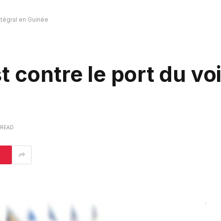
ntégral en Guinée
 contre le port du voi
 READ