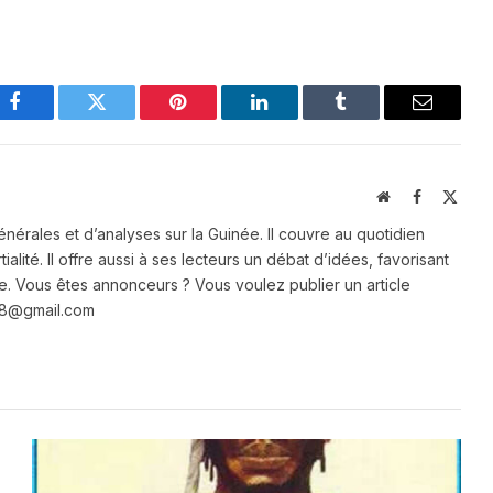
Facebook
Twitter
Pinterest
LinkedIn
Tumblr
Email
Website
Facebook
X
(Twit
énérales et d’analyses sur la Guinée. Il couvre au quotidien
ialité. Il offre aussi à ses lecteurs un débat d’idées, favorisant
e. Vous êtes annonceurs ? Vous voulez publier un article
e28@gmail.com