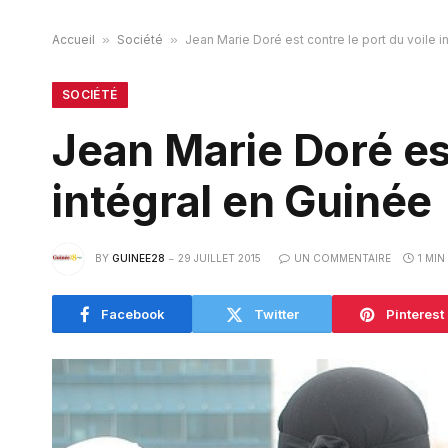
Accueil
»
Société
»
Jean Marie Doré est contre le port du voile i
SOCIÉTÉ
Jean Marie Doré est
intégral en Guinée
BY
GUINEE28
29 JUILLET 2015
UN COMMENTAIRE
1 MIN
Facebook
Twitter
Pinterest