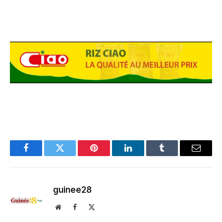
Facebook
Twitter
Pinterest
LinkedIn
Tumblr
Email
guinee28
Website
Facebook
X
(Twitter)