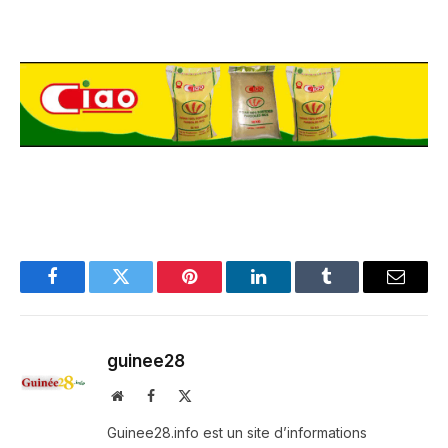
Facebook
Twitter
Pinterest
LinkedIn
Tumblr
Email
guinee28
Website
Facebook
X
(Twitter)
Guinee28.info est un site d’informations