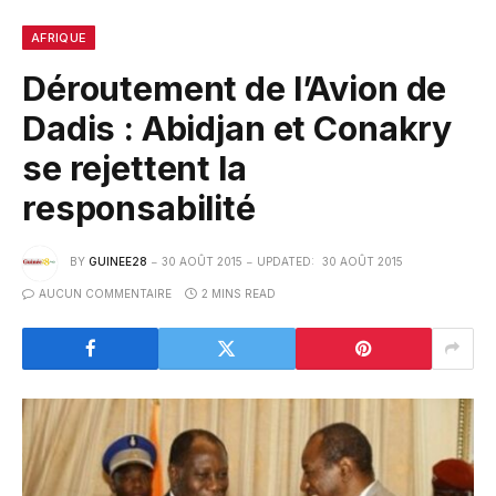
AFRIQUE
Déroutement de l’Avion de
Dadis : Abidjan et Conakry
se rejettent la
responsabilité
BY
GUINEE28
30 AOÛT 2015
UPDATED:
30 AOÛT 2015
AUCUN COMMENTAIRE
2 MINS READ