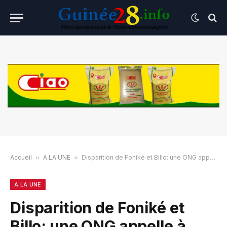
Accueil
»
A LA UNE
»
Disparition de Foniké et Billo: une ONG appelle à une enquête indépendante
A LA UNE
Disparition de Foniké et
Billo: une ONG appelle à