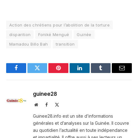
Action des chrétiens pour l’abolition de la torture
disparition
Foniké Mengué
Guinée
Mamadou Billo Bah
transition
Facebook
Twitter
Pinterest
LinkedIn
Tumblr
Email
guinee28
Website
Facebook
X
(Twitter)
Guinee28.info est un site d’informations
générales et d’analyses sur la Guinée. Il couvre
au quotidien l’actualité en toute indépendance
et impartialité. Il offre aussi à ses lecteurs un