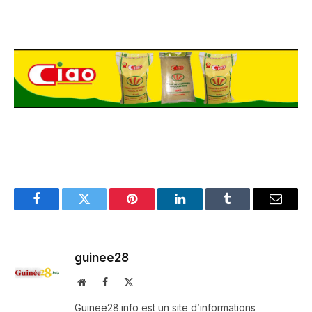
Facebook
Twitter
Pinterest
LinkedIn
Tumblr
Email
guinee28
Website
Facebook
X
(Twitter)
Guinee28.info est un site d’informations