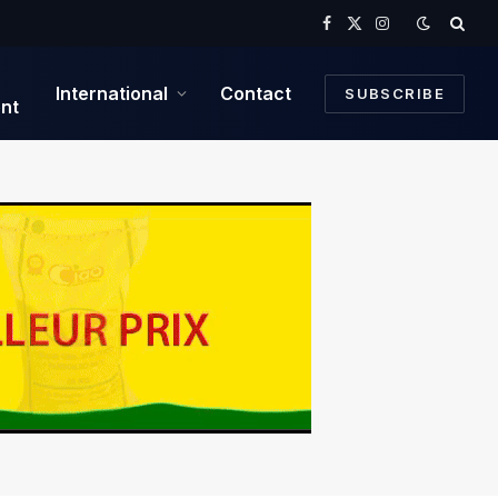
Facebook
X
Instagram
(Twitter)
International
Contact
SUBSCRIBE
nt