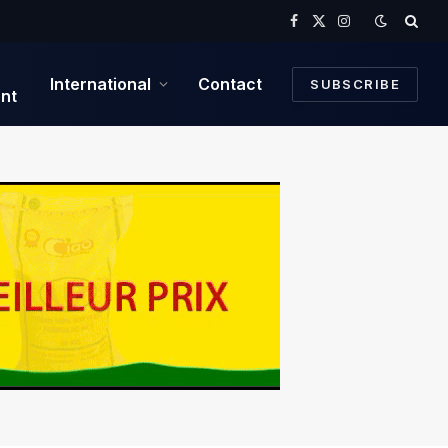
Facebook
X
Instagram
(Twitter)
International
Contact
SUBSCRIBE
nt