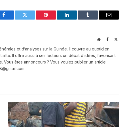
Facebook
Twitter
Pinterest
LinkedIn
Tumblr
Email
Website
Facebook
X
(Twit
énérales et d’analyses sur la Guinée. Il couvre au quotidien
ialité. Il offre aussi à ses lecteurs un débat d’idées, favorisant
e. Vous êtes annonceurs ? Vous voulez publier un article
e28@gmail.com