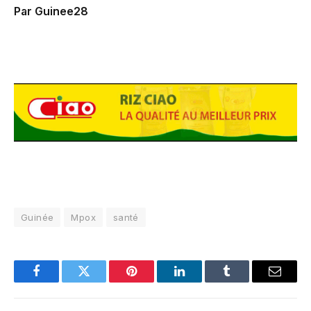
Par Guinee28
Guinée
Mpox
santé
Facebook
Twitter
Pinterest
LinkedIn
Tumblr
Email