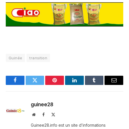
Guinée
transition
Facebook
Twitter
Pinterest
LinkedIn
Tumblr
Email
guinee28
Website
Facebook
X
(Twitter)
Guinee28.info est un site d’informations