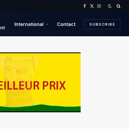
Facebook
X
Instagram
(Twitter)
International
Contact
SUBSCRIBE
nt