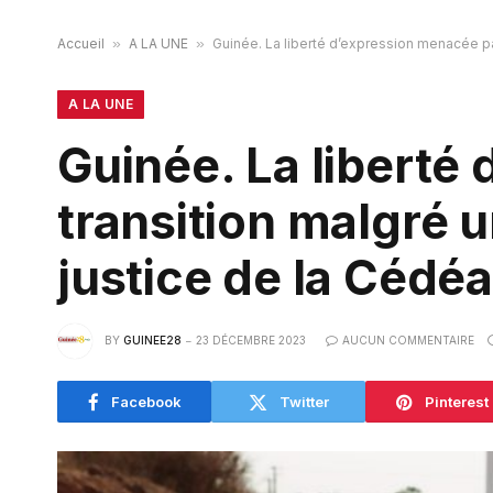
Accueil
»
A LA UNE
»
Guinée. La liberté d’expression menacée pa
A LA UNE
Guinée. La liberté
transition malgré 
justice de la Cédé
BY
GUINEE28
23 DÉCEMBRE 2023
AUCUN COMMENTAIRE
Facebook
Twitter
Pinterest