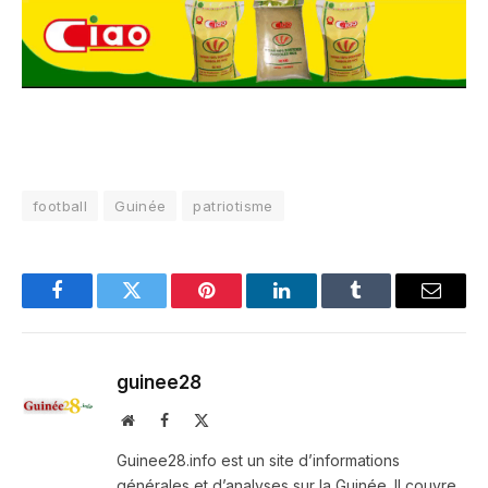
football
Guinée
patriotisme
Facebook
Twitter
Pinterest
LinkedIn
Tumblr
Email
guinee28
Website
Facebook
X
(Twitter)
Guinee28.info est un site d’informations
générales et d’analyses sur la Guinée. Il couvre