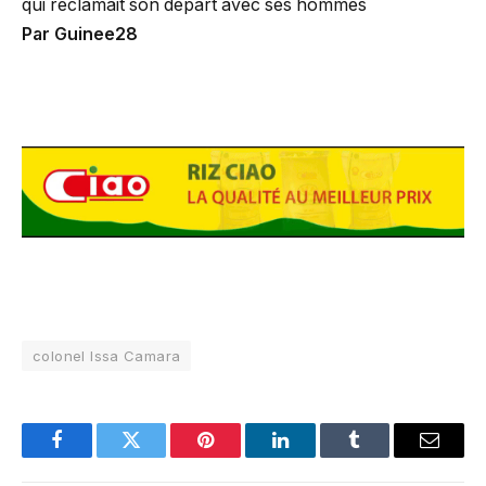
qui réclamait son départ avec ses hommes
Par Guinee28
colonel Issa Camara
Facebook
Twitter
Pinterest
LinkedIn
Tumblr
Email