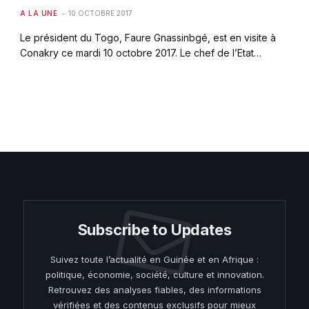
A LA UNE
10 OCTOBRE 2017
Le président du Togo, Faure Gnassinbgé, est en visite à
Conakry ce mardi 10 octobre 2017. Le chef de l’Etat…
Subscribe to Updates
Suivez toute l’actualité en Guinée et en Afrique :
politique, économie, société, culture et innovation.
Retrouvez des analyses fiables, des informations
vérifiées et des contenus exclusifs pour mieux