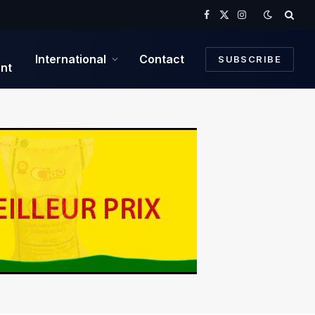
Facebook
X
Instagram
(Twitter)
International
Contact
SUBSCRIBE
nt