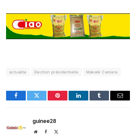
actualite
Election présidentielle
Makalé Camara
Facebook
Twitter
Pinterest
LinkedIn
Tumblr
Email
guinee28
Website
Facebook
X