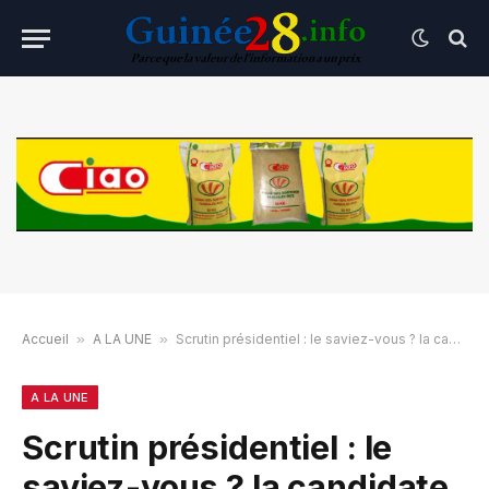
Accueil
»
A LA UNE
»
Scrutin présidentiel : le saviez-vous ? la candidate Makalé Camara n’a pas pu voter
A LA UNE
Scrutin présidentiel : le
saviez-vous ? la candidate