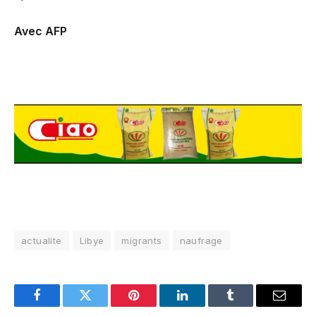
Avec AFP
actualite
Libye
migrants
naufrage
Facebook
Twitter
Pinterest
LinkedIn
Tumblr
Email