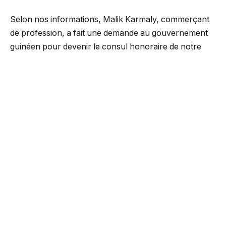
Selon nos informations, Malik Karmaly, commerçant
de profession, a fait une demande au gouvernement
guinéen pour devenir le consul honoraire de notre
pays à Madagascar. Jusque-là c’est l’Ambassadeur de
Guinée en Afrique du Sud qui assure ce rôle.
Sauf que cette demande n’est pas du goût des
ressortissants guinéens (environ 2000) résidant dans
cette île.
Dimanche passé, ils ont organisé une réunion au
cours de laquelle ils ont décidé d’écrire une lettre à
l’Ambassadeur de Guinée en Afrique du Sud et une
autre au ministre guinéen des Affaires étrangères,
pour leurs signifier leur opposition à la nomination
d’un étranger comme consul de Guinée à Madagascar.