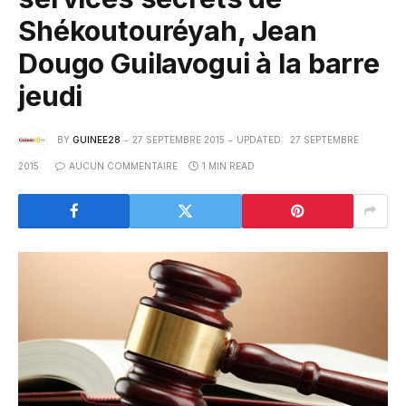
Shékoutouréyah, Jean
Dougo Guilavogui à la barre
jeudi
BY
GUINEE28
27 SEPTEMBRE 2015
UPDATED:
27 SEPTEMBRE
2015
AUCUN COMMENTAIRE
1 MIN READ