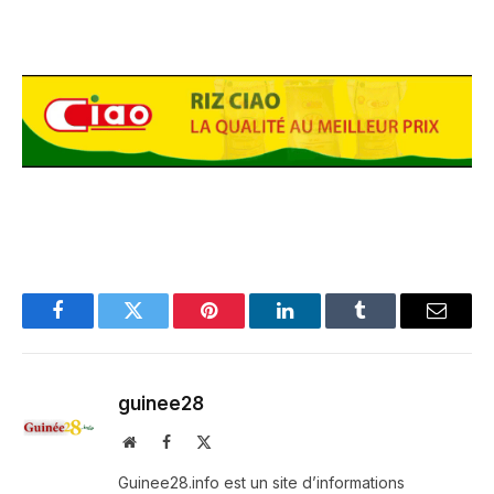
Facebook
Twitter
Pinterest
LinkedIn
Tumblr
Email
guinee28
Website
Facebook
X
(Twitter)
Guinee28.info est un site d’informations