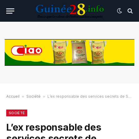
Accueil
»
Société
»
L’ex responsable des services secrets de Shékoutouréyah, Jean Dougo Guilavogui à la barre jeudi
SOCIÉTÉ
L’ex responsable des
services secrets de