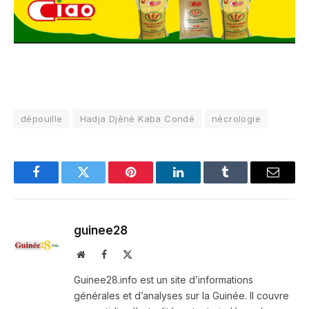
dépouille
Hadja Djènè Kaba Condé
nécrologie
Facebook
Twitter
Pinterest
LinkedIn
Tumblr
Email
guinee28
Website
Facebook
X
(Twitter)
Guinee28.info est un site d’informations
générales et d’analyses sur la Guinée. Il couvre