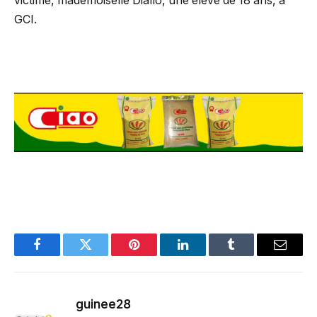
victime, mademoiselle Diallo, une élève de 18 ans, à
GCI.
Facebook
Twitter
Pinterest
LinkedIn
Tumblr
Email
guinee28