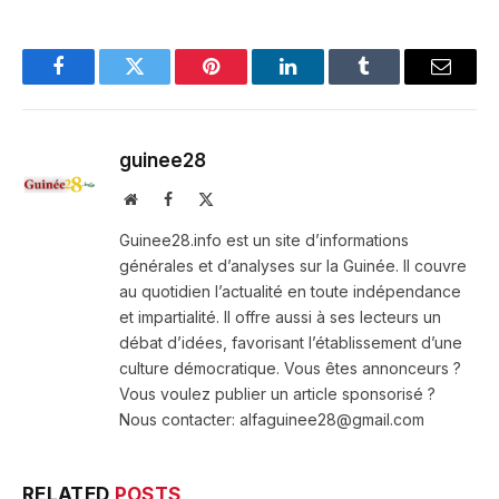
Facebook
Twitter
Pinterest
LinkedIn
Tumblr
Email
guinee28
Website
Facebook
X
(Twitter)
Guinee28.info est un site d’informations
générales et d’analyses sur la Guinée. Il couvre
au quotidien l’actualité en toute indépendance
et impartialité. Il offre aussi à ses lecteurs un
débat d’idées, favorisant l’établissement d’une
culture démocratique. Vous êtes annonceurs ?
Vous voulez publier un article sponsorisé ?
Nous contacter: alfaguinee28@gmail.com
RELATED
POSTS