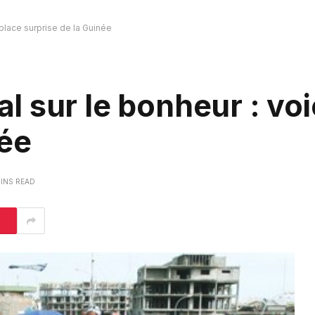
 place surprise de la Guinée
 sur le bonheur : voic
née
MINS READ