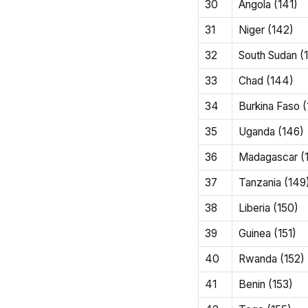
30
Angola (141)
31
Niger (142)
32
South Sudan (
33
Chad (144)
34
Burkina Faso 
35
Uganda (146)
36
Madagascar (
37
Tanzania (149
38
Liberia (150)
39
Guinea (151)
40
Rwanda (152)
41
Benin (153)