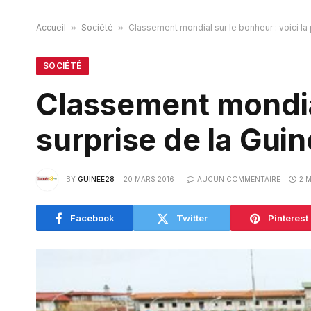
Accueil
»
Société
»
Classement mondial sur le bonheur : voici la
SOCIÉTÉ
Classement mondial
surprise de la Gui
BY
GUINEE28
20 MARS 2016
AUCUN COMMENTAIRE
2 
Facebook
Twitter
Pinterest