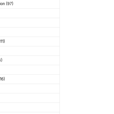
ion (97)
111)
4)
116)