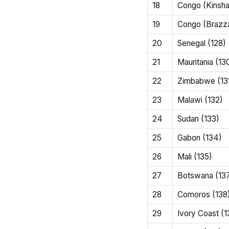
18
Congo (Kinsha
19
Congo (Brazzav
20
Senegal (128)
21
Mauritania (13
22
Zimbabwe (13
23
Malawi (132)
24
Sudan (133)
25
Gabon (134)
26
Mali (135)
27
Botswana (13
28
Comoros (138
29
Ivory Coast (1