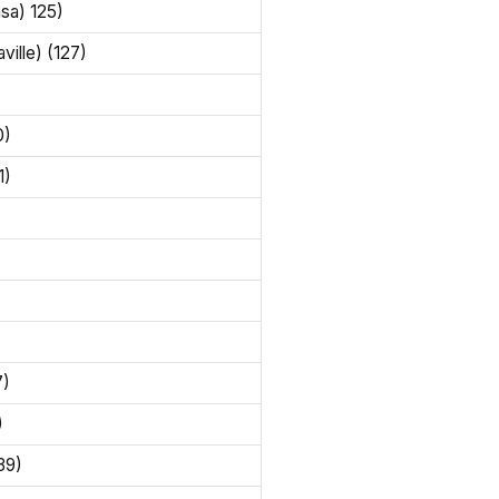
sa) 125)
ille) (127)
0)
1)
7)
)
39)