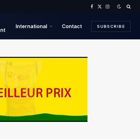
Facebook
X
Instagram
(Twitter)
International
Contact
SUBSCRIBE
nt