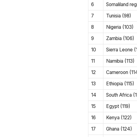
6
Somaliland reg
7
Tunisia (98)
8
Nigeria (103)
9
Zambia (106)
10
Sierra Leone (
11
Namibia (113)
12
Cameroon (11
13
Ethiopia (115)
14
South Africa (
15
Egypt (119)
16
Kenya (122)
17
Ghana (124)