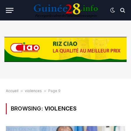
Accueil
»
violences
»
Page 9
BROWSING:
VIOLENCES