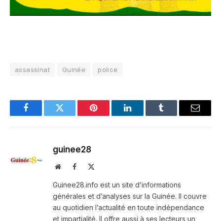
assassinat
Guinée
police
Facebook
Twitter
Pinterest
LinkedIn
Tumblr
Email
guinee28
Website
Facebook
X
(Twitter)
Guinee28.info est un site d’informations
générales et d’analyses sur la Guinée. Il couvre
au quotidien l’actualité en toute indépendance
et impartialité. Il offre aussi à ses lecteurs un