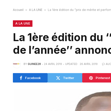
Accueil
»
A LA UNE
»
La 1ère édition du ‘’prix de mérite et perf
A LA UNE
La 1ère édition du 
de l’année’’ annon
BY
GUINEE28
24 AVRIL 2019
UPDATED:
26 AVRIL 2019
AU
Facebook
Twitter
Pinterest