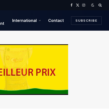
Facebook
X
Instagram
(Twitter)
International
Contact
SUBSCRIBE
nt