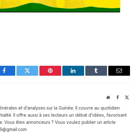
Facebook
Twitter
Pinterest
LinkedIn
Tumblr
Email
Website
Facebook
X
(Twit
énérales et d’analyses sur la Guinée. Il couvre au quotidien
ialité. Il offre aussi à ses lecteurs un débat d’idées, favorisant
e. Vous êtes annonceurs ? Vous voulez publier un article
e28@gmail.com