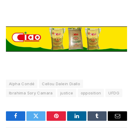
Alpha Condé
Cellou Dalein Diallo
Ibrahima Sory Camara
justice
opposition
UFDG
Facebook
Twitter
Pinterest
LinkedIn
Tumblr
Email