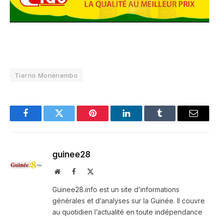
Tierno Monenembo
Facebook
Twitter
Pinterest
LinkedIn
Tumblr
Email
guinee28
Website
Facebook
X
(Twitter)
Guinee28.info est un site d’informations
générales et d’analyses sur la Guinée. Il couvre
au quotidien l’actualité en toute indépendance