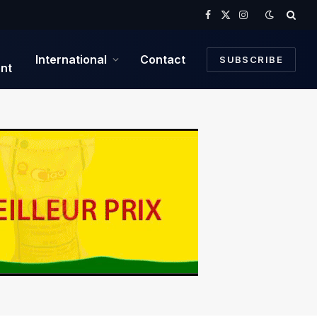
Facebook
X
Instagram
(Twitter)
International
Contact
SUBSCRIBE
nt