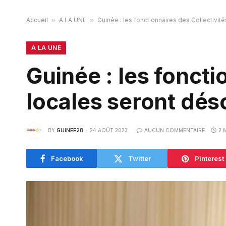
Accueil
»
A LA UNE
»
Guinée : les fonctionnaires des Collectivi
A LA UNE
Guinée : les foncti
locales seront dés
BY
GUINEE28
24 AOÛT 2023
AUCUN COMMENTAIRE
2 
Facebook
Twitter
Pinterest