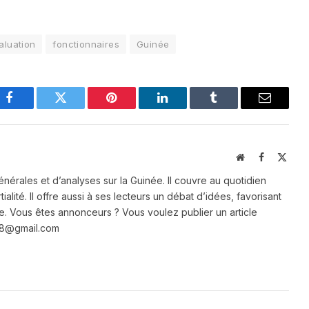
aluation
fonctionnaires
Guinée
Facebook
Twitter
Pinterest
LinkedIn
Tumblr
Email
Website
Facebook
X
(Twit
énérales et d’analyses sur la Guinée. Il couvre au quotidien
ialité. Il offre aussi à ses lecteurs un débat d’idées, favorisant
e. Vous êtes annonceurs ? Vous voulez publier un article
e28@gmail.com