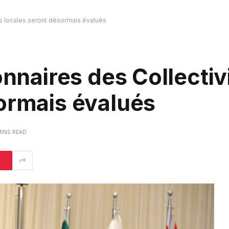
tés locales seront désormais évalués
onnaires des Collectiv
ormais évalués
MINS READ