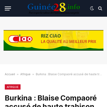
Accueil
»
Afrique
»
Burkina : Blaise Compaoré accusé de haute trahison
AFRIQUE
Burkina : Blaise Compaoré
accusé de haute trahison