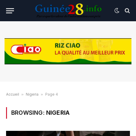
Accueil
»
Nigeria
»
Page 4
BROWSING:
NIGERIA