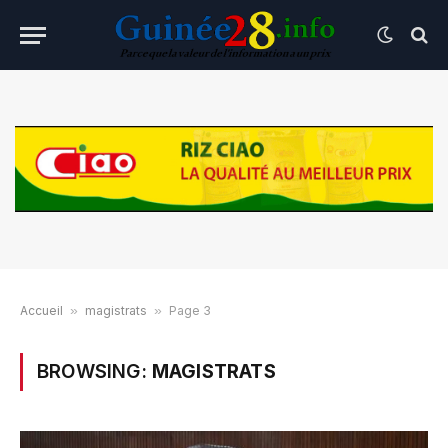
Accueil
»
magistrats
»
Page 3
BROWSING:
MAGISTRATS