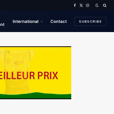
Facebook
X
Instagram
(Twitter)
International
Contact
SUBSCRIBE
nt