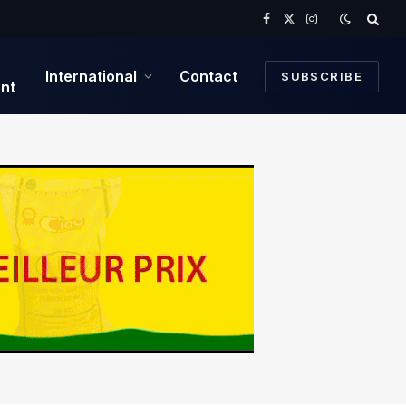
Facebook
X
Instagram
(Twitter)
International
Contact
SUBSCRIBE
nt