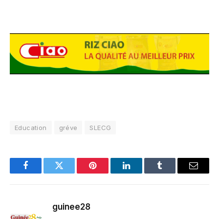
Education
gréve
SLECG
Facebook
Twitter
Pinterest
LinkedIn
Tumblr
Email
guinee28