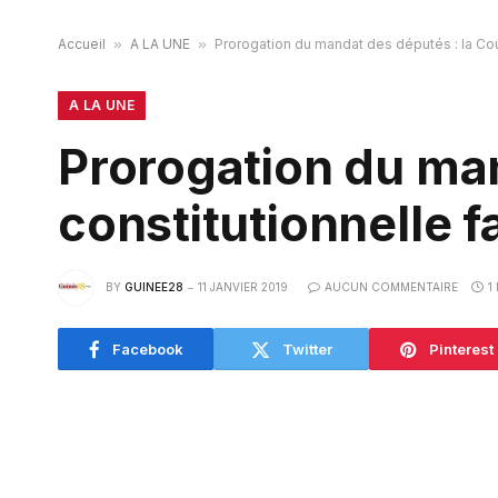
Accueil
»
A LA UNE
»
Prorogation du mandat des députés : la Cou
A LA UNE
Prorogation du man
constitutionnelle f
BY
GUINEE28
11 JANVIER 2019
AUCUN COMMENTAIRE
1
Facebook
Twitter
Pinterest