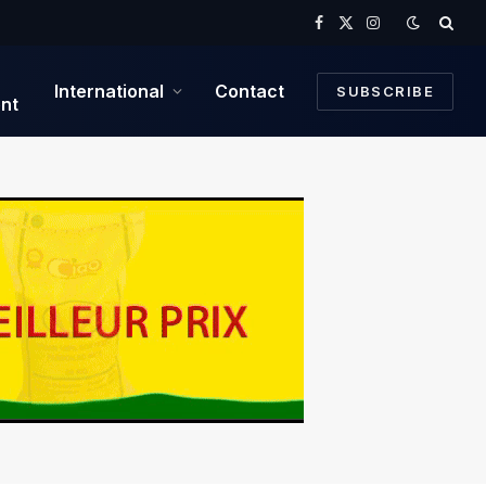
Facebook
X
Instagram
(Twitter)
International
Contact
SUBSCRIBE
nt