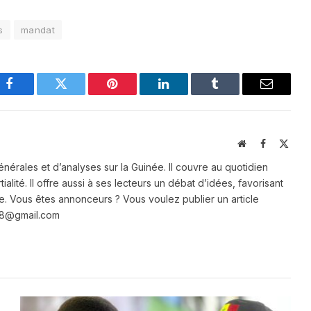
s
mandat
Facebook
Twitter
Pinterest
LinkedIn
Tumblr
Email
Website
Facebook
X
(Twit
énérales et d’analyses sur la Guinée. Il couvre au quotidien
ialité. Il offre aussi à ses lecteurs un débat d’idées, favorisant
e. Vous êtes annonceurs ? Vous voulez publier un article
e28@gmail.com