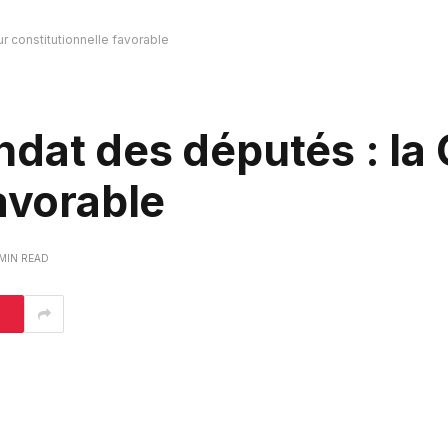
r constitutionnelle favorable
dat des députés : la
avorable
 MIN READ