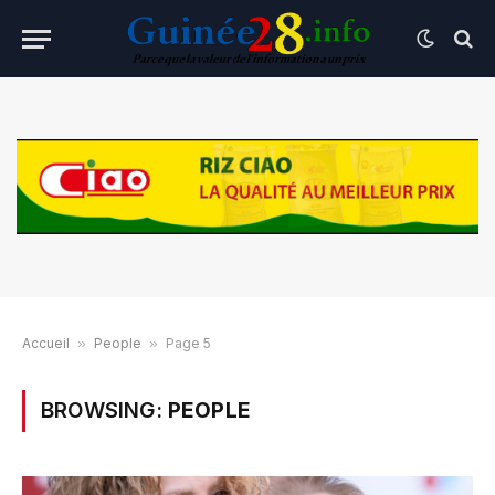
Accueil
»
People
»
Page 5
BROWSING:
PEOPLE