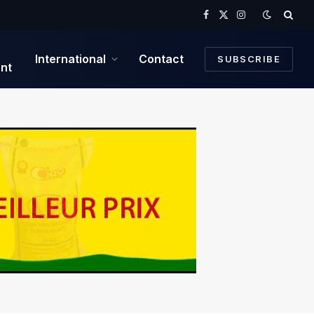
Facebook
X
Instagram
(Twitter)
International
Contact
SUBSCRIBE
nt