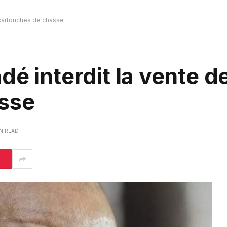
 cartouches de chasse
dé interdit la vente d
sse
IN READ