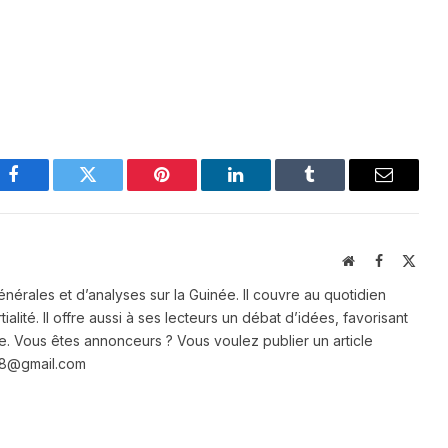
Facebook
Twitter
Pinterest
LinkedIn
Tumblr
Email
Website
Facebook
X
(Twit
énérales et d’analyses sur la Guinée. Il couvre au quotidien
ialité. Il offre aussi à ses lecteurs un débat d’idées, favorisant
e. Vous êtes annonceurs ? Vous voulez publier un article
e28@gmail.com