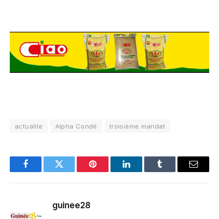
actualite
Alpha Condé
troisième mandat
Facebook
Twitter
Pinterest
LinkedIn
Tumblr
Email
guinee28