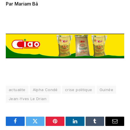
Par Mariam Bâ
actualite
Alpha Condé
crise politique
Guinée
Jean-Yves Le Drian
Facebook
Twitter
Pinterest
LinkedIn
Tumblr
Email