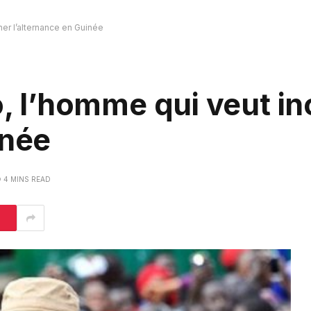
ner l’alternance en Guinée
o, l’homme qui veut i
inée
4 MINS READ