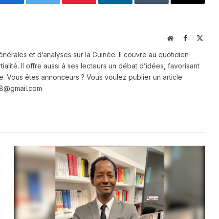
Facebook
Twitter
Pinterest
LinkedIn
Tumblr
Email
Website
Facebook
X
(Twit
énérales et d’analyses sur la Guinée. Il couvre au quotidien
ialité. Il offre aussi à ses lecteurs un débat d’idées, favorisant
e. Vous êtes annonceurs ? Vous voulez publier un article
e28@gmail.com