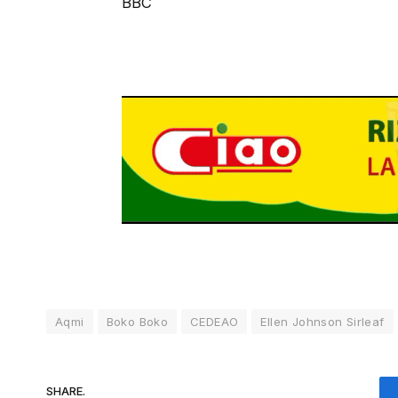
BBC
Aqmi
Boko Boko
CEDEAO
Ellen Johnson Sirleaf
SHARE.