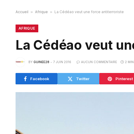
Accueil
»
Afrique
»
La Cédéao veut une force antiterroriste
AFRIQUE
La Cédéao veut une
BY
GUINEE28
7 JUIN 2016
AUCUN COMMENTAIRE
2 MI
Facebook
Twitter
Pinterest