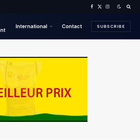
Facebook
X
Instagram
(Twitter)
International
Contact
SUBSCRIBE
nt