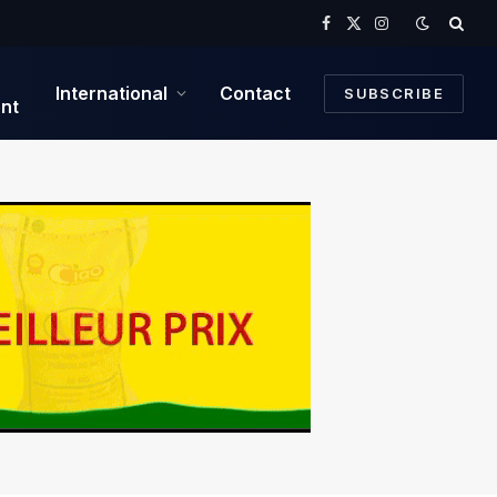
Facebook
X
Instagram
(Twitter)
International
Contact
SUBSCRIBE
nt