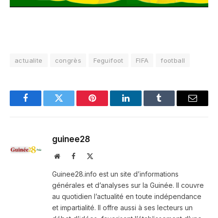
actualite
congrès
Feguifoot
FIFA
football
Facebook
Twitter
Pinterest
LinkedIn
Tumblr
Email
guinee28
Website
Facebook
X
(Twitter)
Guinee28.info est un site d’informations
générales et d’analyses sur la Guinée. Il couvre
au quotidien l’actualité en toute indépendance
et impartialité. Il offre aussi à ses lecteurs un