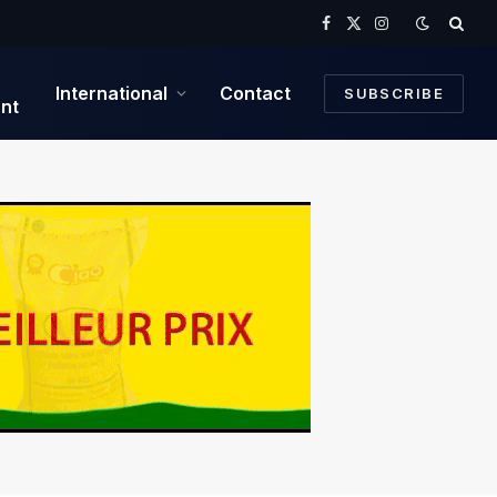
Facebook
X
Instagram
(Twitter)
International
Contact
SUBSCRIBE
nt