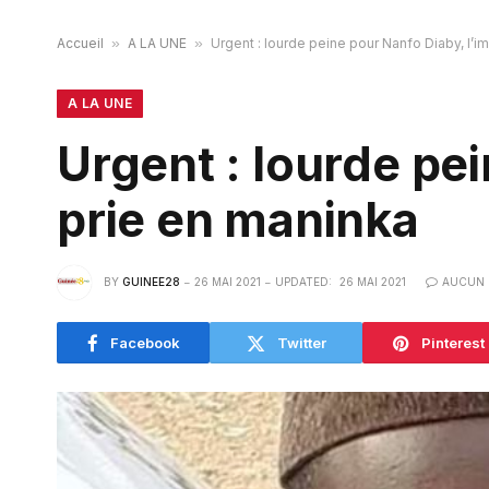
Accueil
»
A LA UNE
»
Urgent : lourde peine pour Nanfo Diaby, l’i
A LA UNE
Urgent : lourde pe
prie en maninka
BY
GUINEE28
26 MAI 2021
UPDATED:
26 MAI 2021
AUCUN 
Facebook
Twitter
Pinterest