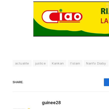
actualite
justice
Kankan
l'islam
Nanfo Diaby
SHARE.
guinee28