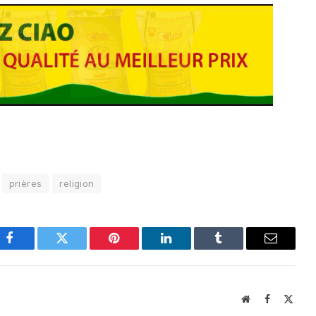
prières
religion
Facebook
Twitter
Pinterest
LinkedIn
Tumblr
Email
Website
Facebook
X
(Twit